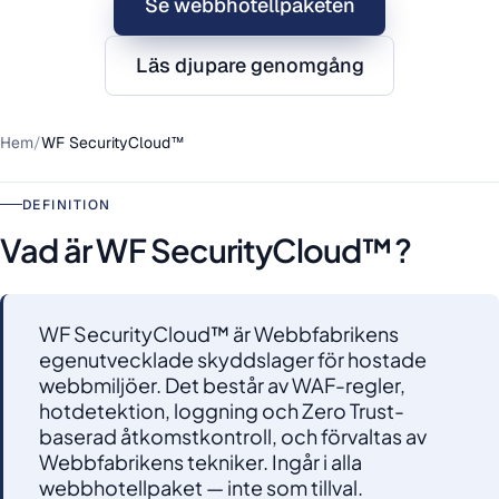
Se webbhotellpaketen
Läs djupare genomgång
Hem
/
WF SecurityCloud™
DEFINITION
Vad är WF SecurityCloud™?
WF SecurityCloud™ är Webbfabrikens
egenutvecklade skyddslager för hostade
webbmiljöer. Det består av WAF-regler,
hotdetektion, loggning och Zero Trust-
baserad åtkomstkontroll, och förvaltas av
Webbfabrikens tekniker. Ingår i alla
webbhotellpaket — inte som tillval.