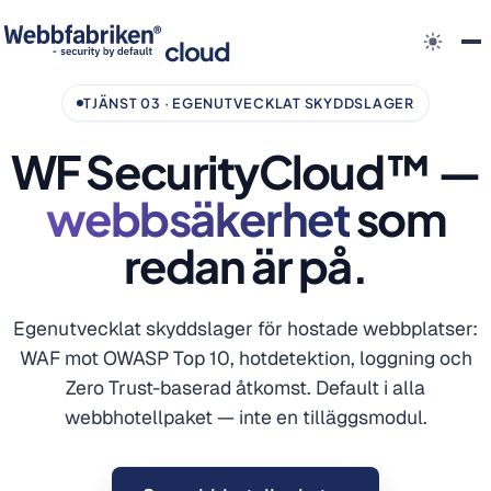
cloud
TJÄNST 03 · EGENUTVECKLAT SKYDDSLAGER
WF SecurityCloud™ —
webbsäkerhet
som
redan är på.
Egenutvecklat skyddslager för hostade webbplatser:
WAF mot OWASP Top 10, hotdetektion, loggning och
Zero Trust-baserad åtkomst. Default i alla
webbhotellpaket — inte en tilläggsmodul.