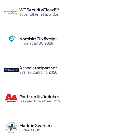
WF SecurityCloud™
Cybersäkerhetsplattform
Nordiskt Tillväxtsigill
Tilldelat av UC 2026
Associerad partner
Svensk Camping 2026
God kreditvärdighet
Dun and Bradstreet 2026
Made in Sweden
Sedan 2002